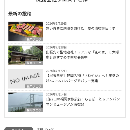
最新の投稿
2026年7月29日
熱い青春に刺激を受けた、夏の満喫休日！🎐
採用ブログ
2026年7月28日
出張先で聖地巡礼！リアルな「花の家」に大感
動＆おすすめの聖地募集中
採用ブログ
2026年7月22日
【出張日記】静岡名物『さわやか』へ！圧巻の
げんこつハンバーグでパワー充電
採用ブログ
2026年7月14日
1泊2日の福岡家族旅行！ららぽーと＆アンパン
マンミュージアム満喫記
採用ブログ
採用ブログ
カテゴリー