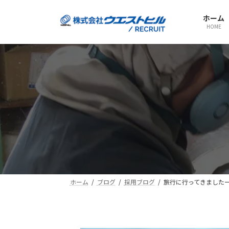
コ
ナ
ン
ビ
ホーム
HOME
テ
ゲ
ン
ー
ツ
シ
へ
ョ
ス
ン
キ
に
ッ
移
プ
動
ホーム
ブログ
採用ブログ
旅行に行ってきました