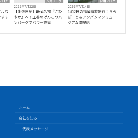
ブログ
採用ブログ
採用ブログ
2026年7月22日
2026年7月14日
アルな
【出張日記】静岡名物『さわ
1泊2日の福岡家族旅行！らら
おすす
やか』へ！圧巻のげんこつハ
ぽーと＆アンパンマンミュー
ンバーグでパワー充電
ジアム満喫記
ホーム
会社を知る
代表メッセージ