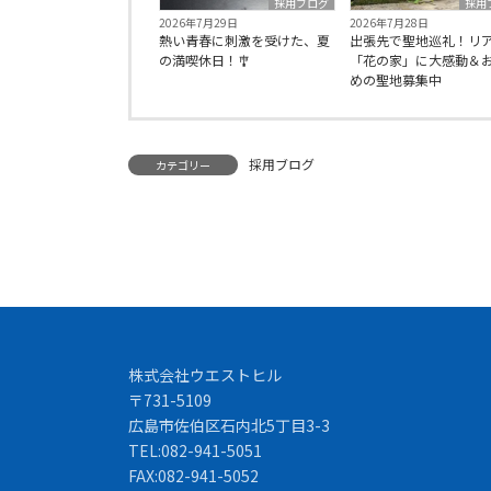
採用ブログ
採用
2026年7月29日
2026年7月28日
熱い青春に刺激を受けた、夏
出張先で聖地巡礼！リ
の満喫休日！🎐
「花の家」に大感動＆
めの聖地募集中
採用ブログ
カテゴリー
株式会社ウエストヒル
〒731-5109
広島市佐伯区石内北5丁目3-3
TEL:082-941-5051
FAX:082-941-5052