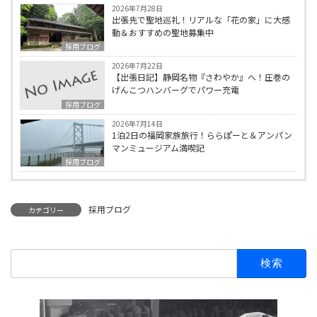
2026年7月28日
出張先で聖地巡礼！リアルな「花の家」に大感
動＆おすすめの聖地募集中
採用ブログ
2026年7月22日
【出張日記】静岡名物『さわやか』へ！圧巻の
げんこつハンバーグでパワー充電
採用ブログ
2026年7月14日
1泊2日の福岡家族旅行！ららぽーと＆アンパン
マンミュージアム満喫記
採用ブログ
採用ブログ
カテゴリー
検
索: