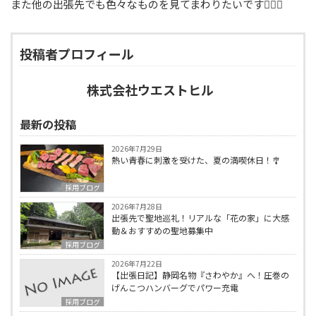
また他の出張先でも色々なものを見てまわりたいです🚶🏻‍♂️
投稿者プロフィール
株式会社ウエストヒル
最新の投稿
2026年7月29日
熱い青春に刺激を受けた、夏の満喫休日！🎐
採用ブログ
2026年7月28日
出張先で聖地巡礼！リアルな「花の家」に大感
動＆おすすめの聖地募集中
採用ブログ
2026年7月22日
【出張日記】静岡名物『さわやか』へ！圧巻の
げんこつハンバーグでパワー充電
採用ブログ