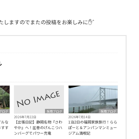
いたしますのでまたの投稿をお楽しみに✋゛
ル
ブログ
採用ブログ
採用ブログ
2026年7月22日
2026年7月14日
アルな
【出張日記】静岡名物『さわ
1泊2日の福岡家族旅行！らら
おすす
やか』へ！圧巻のげんこつハ
ぽーと＆アンパンマンミュー
ンバーグでパワー充電
ジアム満喫記