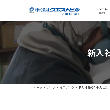
コ
ナ
ン
ビ
ホーム
HOME
テ
ゲ
ン
ー
ツ
シ
へ
ョ
ス
ン
キ
に
新入
ッ
移
プ
動
ホーム
ブログ
採用ブログ
新入社員紹介🌟入社3