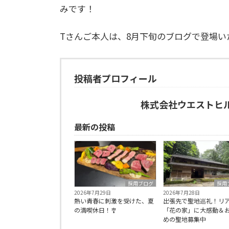
みです！
Tさんご本人は、8月下旬のブログで登場
投稿者プロフィール
株式会社ウエストヒ
最新の投稿
採用ブログ
採用
2026年7月29日
2026年7月28日
熱い青春に刺激を受けた、夏
出張先で聖地巡礼！リ
の満喫休日！🎐
「花の家」に大感動＆
めの聖地募集中