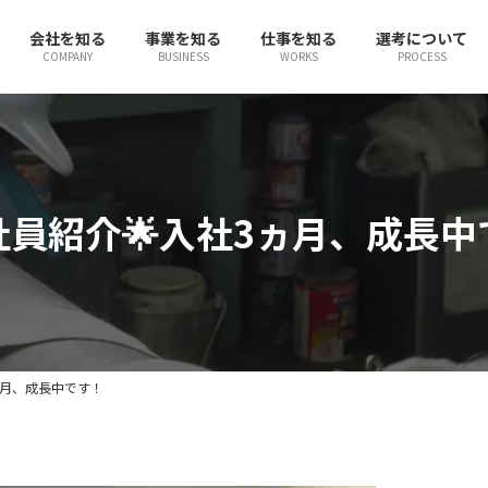
会社を知る
事業を知る
仕事を知る
選考について
COMPANY
BUSINESS
WORKS
PROCESS
社員紹介🌟入社3ヵ月、成長中
ヵ月、成長中です！