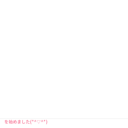
午前中は、半期の振り返りを行い、次年度の新しい実行計画
を作成します。
22年度は、新しい5チームがそれぞれ半年間に行うことを話し
合い実行計画を作成しましたー！
私のチームは、少々難易度が高い計画を立てましたが、これ
が実現したらもの凄く効果が出ているはず！の内容です( *´艸
｀)
実現出来たら、ではなく実現しなくてはいけないのですが！
🙄
各チーム無事に承認をもらい最後は社長と一緒に写真撮影で
す(^O^) この様子はまた近々YouTubeで公開があるかも！？
そして、本日はもう一つお知らせが！
4月1日よりInstagram
を始めました(*^▽^*)